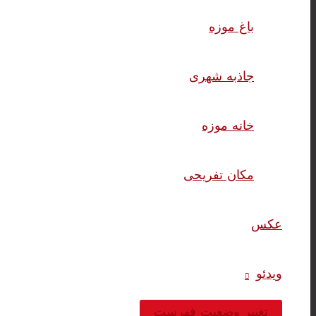
باغ موزه
جاذبه شهری
خانه موزه
مکان تفریحی
عکس
ویدئو
تغییر وضعیت فهرست