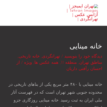
رش
MAIN
ه
ENU
حتوا
خانه مینایی
دیدگاه‌ خود را بنویسید
/
تهرانگردی
,
خانه تاریخی
,
مناطق تهران
,
منطقه 11
,
همه عکس ها
,
ویژه
/ از
احسان رأفتی داریان
خانه مینایی با ۴۸۰ متر مربع یکی از بناهای تاریخی در
محدوده جنوبی شهر تهران است که در فهرست آثار
ملی ایران به ثبت رسید. خانه مینایی روزگاری جزو