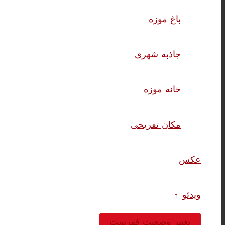
باغ موزه
جاذبه شهری
خانه موزه
مکان تفریحی
عکس
ویدئو
تغییر وضعیت فهرست