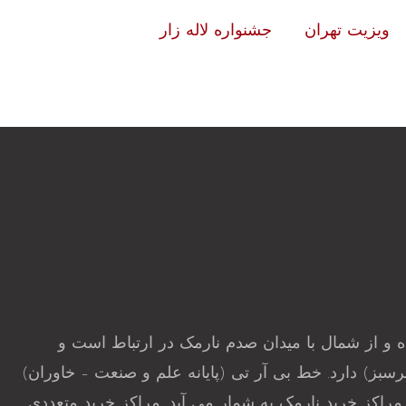
ویزیت تهران
جشنواره لاله زار
ه و از شمال با میدان صدم نارمک در ارتباط است و
ست. خط ۲ مترو تهران در خیابان آیت ایستگاه(سرسبز) دارد. خط بی آر تی (پایانه علم و صنعت – خاوران)
 مراکز خرید نارمک به شمار می آید. مراکز خرید متعددی