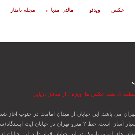
عکس
ویدئو
مالتی مدیا
مجله پامنار
طقه 8
,
همه عکس ها
,
ویژه
/ از
ساناز دریایی
هران می باشد. این خیابان از میدان امامت در جنوب آغاز شد
بزرگراه رسالت از آن می گذرد. دسترسی به خیابان آیت بسیار آسان ا
ان های اصلی نارمک در این خیابان قرار دارد. این خیابان از