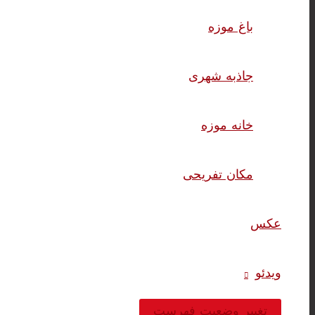
باغ موزه
جاذبه شهری
خانه موزه
مکان تفریحی
عکس
ویدئو
تغییر وضعیت فهرست