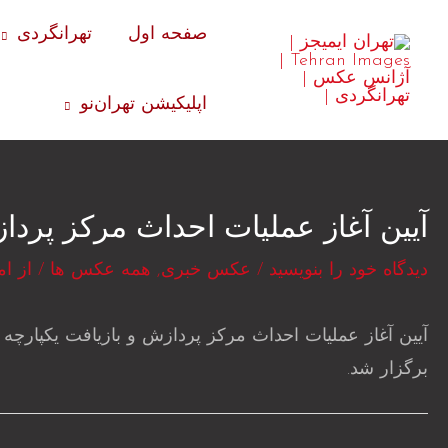
رش
صفحه اول
تهرانگردی
ه
حتوا
اپلیکیشن تهران‌نو
آیین آغاز عملیات احداث مرکز پردا
دیدگاه‌ خود را بنویسید
/
عکس خبری
,
همه عکس ها
/ از
ام
آیین آغاز عملیات احداث مرکز پردازش و بازیافت یکپار
برگزار شد.