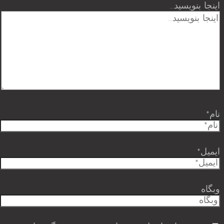
اینجا بنویسید…
نام*
ایمیل*
وبگاه