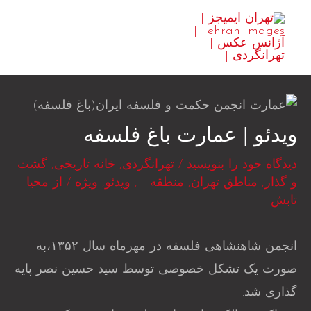
رش
MAIN
ه
ENU
حتوا
ویدئو | عمارت باغ فلسفه
دیدگاه‌ خود را بنویسید
/
تهرانگردی
,
خانه تاریخی
,
گشت
و گذار
,
مناطق تهران
,
منطقه 11
,
ویدئو
,
ویژه
/ از
محیا
تابش
انجمن شاهنشاهی فلسفه در مهرماه سال ۱۳۵۲،به
صورت یک تشکل خصوصی توسط سید حسین نصر پایه
گذاری شد.