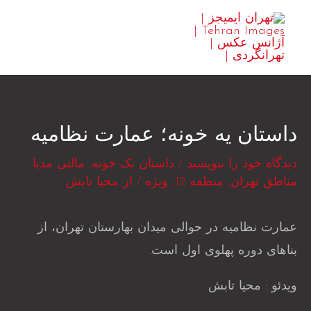
رش
MAIN
ه
ENU
حتوا
داستان یه خونه؛ عمارت نظامیه
دیدگاه‌ خود را بنویسید
/
داستان یک خونه
,
مالتی مدیا
,
مناطق تهران
,
منطقه 12
,
ویژه
/ از
محیا تابش
عمارت نظامیه در حوالی میدان بهارستان تهران، از
بناهای دوره پهلوی اول است.
ویدئو : محیا تابش