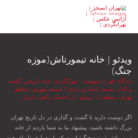
رش
MAIN
ه
ENU
حتوا
ویدئو | خانه تیمورتاش(موزه
جنگ)
دیدگاه‌ خود را بنویسید
/
تهرانگردی
,
خانه تاریخی
,
گشت
و گذار
,
مستند اینجا رو دیدی؟
,
مستند شهری
,
مناطق
تهران
,
منطقه 12
,
ویدئو
/ از
احسان رأفتی داریان
اگر دوست دارید تا گشت و گذاری در دل تاریخ تهران
بزرگ داشته باشید، پیشنهاد ما به شما بازدید از خانه