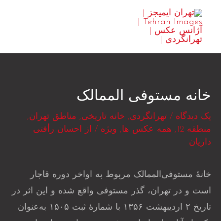
رش
MAIN
ه
ENU
حتوا
خانه مستوفی الممالک
یک دیدگاه
/
تهرانگردی
,
خانه تاریخی
,
مناطق تهران
,
منطقه 12
,
همه عکس ها
,
ویژه
/ از
احسان رأفتی
داریان
خانهٔ مستوفی‌الممالک مربوط به اواخر دوره قاجار
است و در تهران، گذر مستوفی واقع شده و این اثر در
تاریخ ۲ اردیبهشت ۱۳۵۶ با شمارهٔ ثبت ۱۵۰۵ به‌عنوان