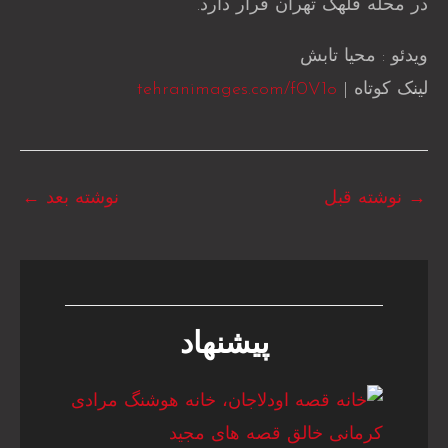
در محله قلهک تهران قرار دارد.
ویدئو : محیا تابش
لینک کوتاه |
tehranimages.com/f0V1o
→
نوشته قبل
نوشته بعد
←
پیشنهاد