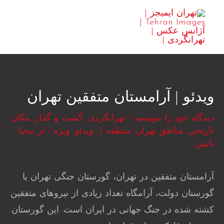
رش
MAIN
ه
ENU
حتوا
ویدئو | آرامستان متفقین تهران
دیدگاه‌ خود را بنویسید
/
تهرانگردی
,
گشت و گذار
,
مکان
تاریخی
,
مناطق تهران
,
منطقه 3
,
ویدئو
,
ویژه
/ از
محیا
تابش
آرامستان متفقین در تهران، گورستان جنگی تهران یا
گورستان دولت، آرامگاه تعداد زیادی از نیروهای متفقین
کشته شده در جنگ جهانی در ایران است. این گورستان