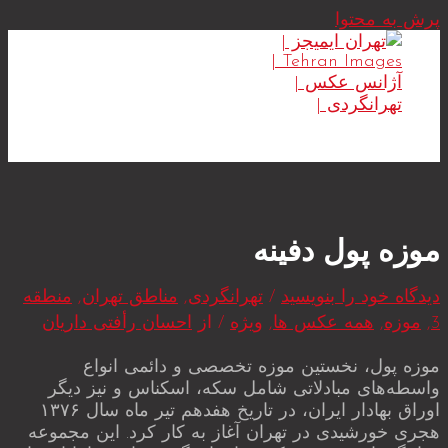
پرش به محتوا
MAIN MENU
موزه پول دفینه
دیدگاه‌ خود را بنویسید
/
تهرانگردی
,
مناطق تهران
,
منطقه
3
,
موزه
,
همه عکس ها
,
ویژه
/ از
احسان رأفتی داریان
موزه پول، نخستین موزه تخصصی و دائمی انواع
واسطه‌های مبادلاتی شامل سکه، اسکناس و نیز دیگر
اوراق بهادار ایران، در تاریخ هفدهم تیر ماه سال ۱۳۷۶
هجری خورشیدی در تهران آغاز به کار کرد. این مجموعه