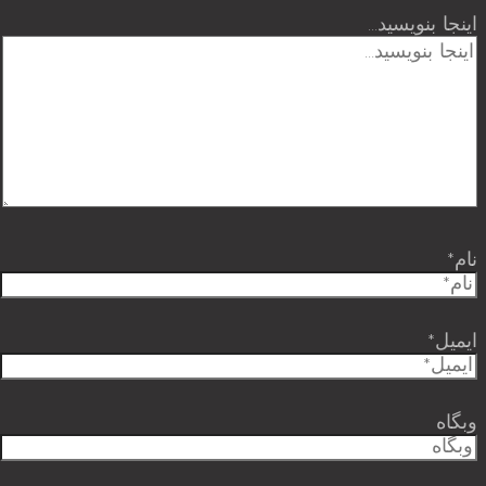
اینجا بنویسید…
نام*
ایمیل*
وبگاه