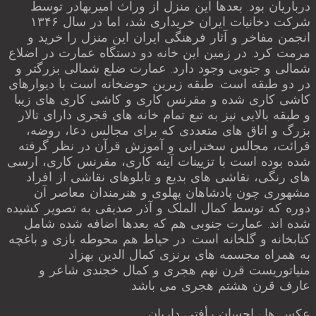
درباریان بود. بعدها این منزل از وراث امیربهادر توسط
شرکت دخانیات ایران خریداری شد، اما در سال ۱۳۴۶
انجمن مفاخر و آثار فرهنگی ایران این منزل را خرید و
مرمت کرد. در زمین این خانه دو دستگاه عمارت در اضلاع
شمالی و جنوبی وجود دارد. عمارت ضلع شمالی بزرگتر و
در دو طبقه است. طبقه زیرین حوضخانه است با دیوارهای
کاشی کاری شده و مقرنس کاری و کاشی کاری های زیبا
و طبقه بالایی نیز به تبع تمام خانه های قجری دارای تالار
بزرگ و اتاق های متعددی که برای مجالس دعا، روضه،
قرائت، مجالس سخنرانی و آموزش قرآن در نظر گرفته
شده بوده است با تزیینات آینه کاری، مقرنس کاری، ارسی
های رنگی، نقاشی های بدیع و تابلوهای نقاشی از افراد
مشهوری چون پادشاهان پهلوی و هنرمندان معاصر آن
دوره که توسط کمال الملک و آذر صدیقی به تصویر کشیده
شده اند. عمارت جنوبی هم که بعدها اضافه شده شامل
کتابخانه و گلخانه است. در حیاط هم محوطه بازی و باغچه
به همراه مجسمه های برنزی کمال الدین بهزاد
منیاتوریست قرن نهم هجری و کمال خجندی شاعر و
عارف قرن هشتم هجری می باشد.
عکس ها : احسان رأفتی داریان