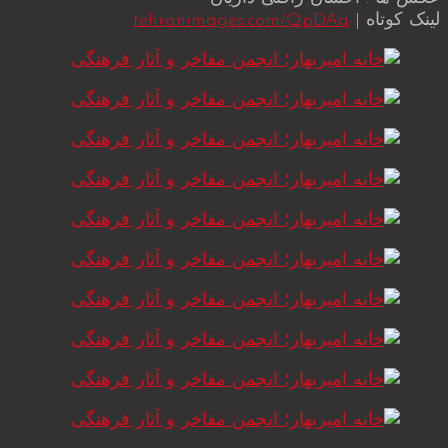
لینک کوتاه |
tehranimages.com/QpDAq