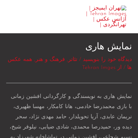
رش
MAIN
ه
ENU
حتوا
نمایش هاری
دیدگاه‌ خود را بنویسید
/
تئاتر
,
فرهنگ و هنر
,
همه عکس
ها
/ از
Tehran Imges
نمایش هاری به نویسندگی و کارگردانی افشین زمانی
با بازی محمدرضا خادمی، هانا کامکار، مهسا ظهیری،
نریمان عابدی، آریا تحویلدار، حامد مهدی نژاد، سحر
دیده ور، حمیدرصا محمدی، شادی ضیایی، نیلوفر شیخ،
نسیم شجاعی، افشین زمانی در تماشاخانه شهرزاد به