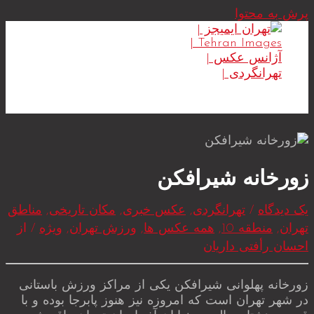
پرش به محتوا
MAIN MENU
زورخانه شیرافکن
یک دیدگاه
/
تهرانگردی
,
عکس خبری
,
مکان تاریخی
,
مناطق
تهران
,
منطقه 10
,
همه عکس ها
,
ورزش تهران
,
ویژه
/ از
احسان رأفتی داریان
زورخانه پهلوانی شیرافکن یکی از مراکز ورزش باستانی
در شهر تهران است که امروزه نیز هنوز پابرجا بوده و با