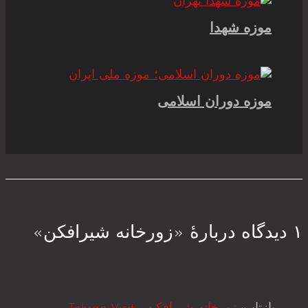
موزه شهدا
موزه دوران اسلامی
۱ دیدگاه دربارهٔ «زورخانه شیرافکن»