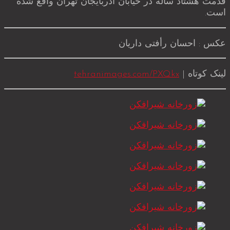
قدمت هشتاد ساله در خیابان آذربایجان تهران واقع شده
است.
عکس : احسان رأفتی داریان
لینک کوتاه |
tehranimages.com/PXQkx