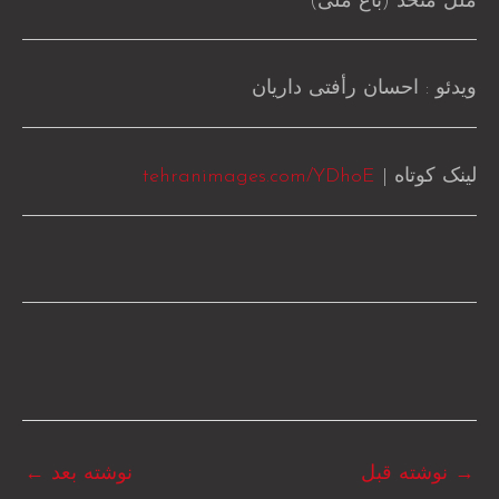
ملل متحد (باغ ملی)
ویدئو : احسان رأفتی داریان
لینک کوتاه |
tehranimages.com/YDhoE
→
نوشته قبل
نوشته بعد
←