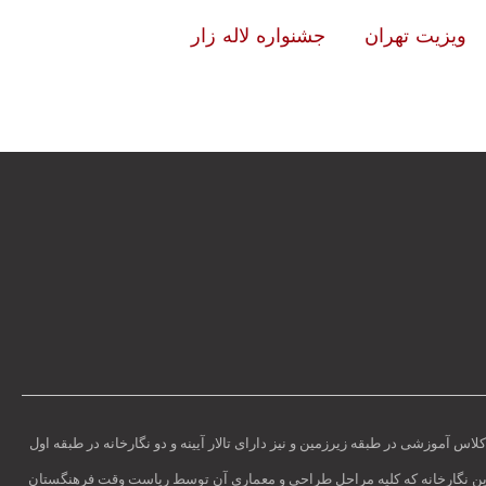
ویزیت تهران
جشنواره لاله زار
انه، یک سالن کنفرانس و یک کلاس آموزشی در طبقه زیرزمین و نیز دارای تالار آیینه و دو نگارخانه در طبقه اول
این نگارخانه که کلیه مراحل طراحی و معماری آن توسط ریاست وقت فرهنگستان