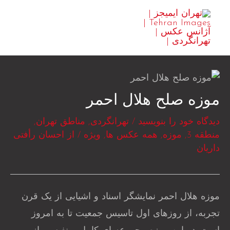
رش
MAIN
ه
ENU
حتوا
موزه صلح هلال احمر
دیدگاه‌ خود را بنویسید
/
تهرانگردی
,
مناطق تهران
,
منطقه 3
,
موزه
,
همه عکس ها
,
ویژه
/ از
احسان رأفتی
داریان
موزه هلال احمر نمایشگر اسناد و اشیایی از یک قرن
تجربه، از روزهای اول تاسیس جمعیت تا به امروز