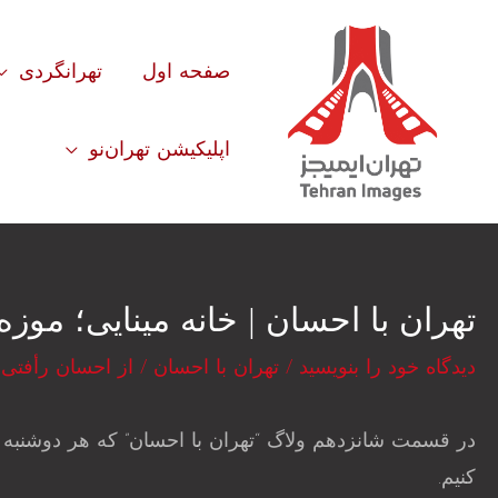
رش
ه
صفحه اول
تهرانگردی
حتوا
اپلیکیشن تهران‌نو
تهران با احسان | خانه مینایی؛ موزه
دیدگاه‌ خود را بنویسید
/
تهران با احسان
/ از
احسان رأفتی 
در قسمت شانزدهم ولاگ “تهران با احسان” که هر دوشنبه 
کنیم.