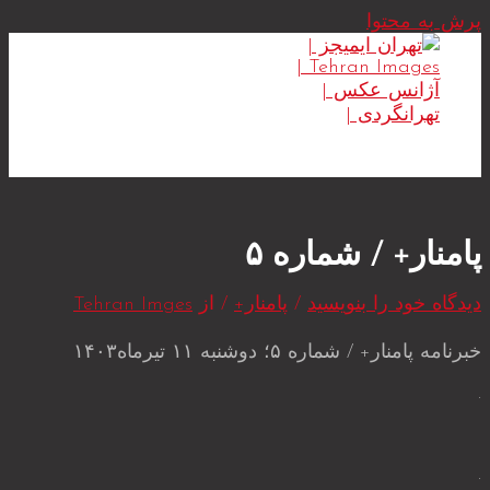
پرش به محتوا
MAIN MENU
پامنار+ / شماره ۵
دیدگاه‌ خود را بنویسید
/
پامنار+
/ از
Tehran Imges
خبرنامه پامنار+ / شماره ۵؛ دو‌شنبه ۱۱ تیرماه۱۴۰۳
.
.