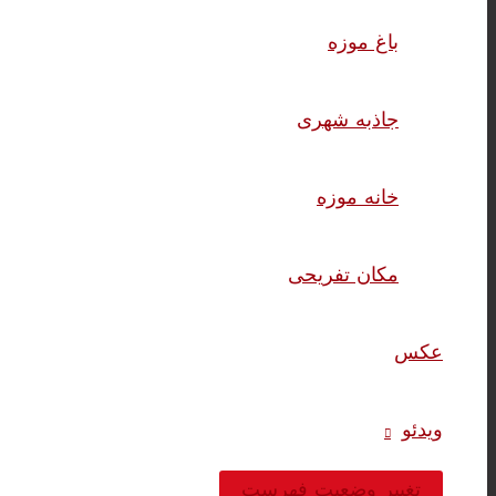
باغ موزه
جاذبه شهری
خانه موزه
مکان تفریحی
عکس
ویدئو
تغییر وضعیت فهرست