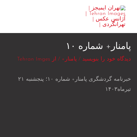
رش
MAIN
ه
ENU
حتوا
پامنار+ شماره ۱۰
دیدگاه‌ خود را بنویسید
/
پامنار+
/ از
Tehran Imges
خبرنامه گردشگری پامنار+ شماره ۱۰؛ پنجشنبه ۲۱
تیرماه۱۴۰۳
.
.