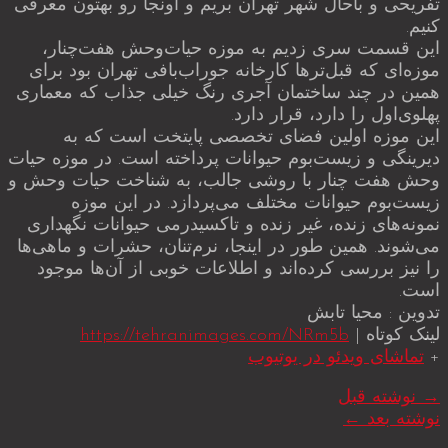
تفریحی و باحال شهر تهران بریم و اونجا رو بهتون معرفی
کنیم.
این قسمت سری زدیم به موزه حیات‌وحش هفت‌چنار،
موزه‌ای که قبل‌ترها کارخانه جوراب‌بافی تهران بود برای
همین در چند ساختمان آجری رنگ خیلی جذاب که معماری
پهلوی‌اول را دارد، قرار دارد.
این موزه اولین فضای تخصصی پایتخت است که به
دیرینگی و زیست‌بوم حیوانات پرداخته است. در موزه حیات
وحش هفت چنار با روشی جالب، به شناخت حیات وحش و
زیست‌بوم حیوانات مختلف می‌پردازد. در این موزه
نمونه‌های زنده، غیر زنده و تاکسیدرمی حیوانات نگهداری
می‌شوند. همین طور در اینجا، نرم‌تنان، حشرات و ماهی‌ها
را نیز بررسی کرده‌اند و اطلاعات خوبی از آن‌ها موجود
است.
تدوین : محیا تابش
لینک کوتاه |
https://tehranimages.com/NRm5b
+
تماشای ویدئو در یوتیوب
→
نوشته قبل
نوشته بعد
←