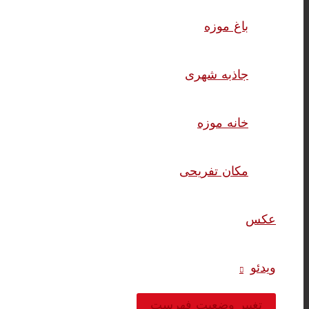
باغ موزه
جاذبه شهری
خانه موزه
مکان تفریحی
عکس
ویدئو
تغییر وضعیت فهرست